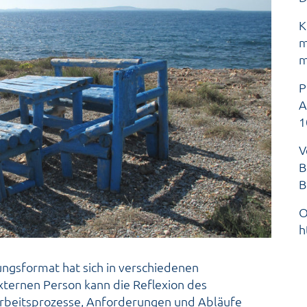
K
m
m
P
A
1
V
B
B
O
h
ungsformat hat sich in verschiedenen
externen Person kann die Reflexion des
Arbeitsprozesse, Anforderungen und Abläufe