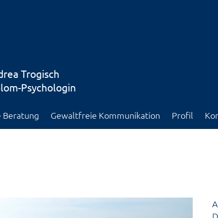
rea Trogisch
plom-Psychologin
e Beratung
Gewaltfreie Kommunikation
Profil
Kon
A
D